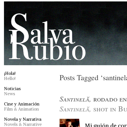
¡Hola!
Posts Tagged ‘santinel
Hello!
Noticias
News
Santinelă,
rodado en
Cine y Animación
Santinelă,
shot in B
Film & Animation
Novela y Narrativa
Novels & Narrative
Mi guión de cort