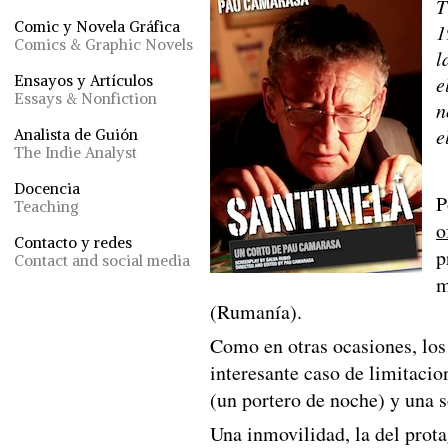
T
Comic y Novela Gráfica
1
Comics & Graphic Novels
l
Ensayos y Artículos
e
Essays & Nonfiction
n
e
Analista de Guión
The Indie Analyst
Docencia
P
Teaching
o
Contacto y redes
p
Contact and social media
m
(Rumanía).
Como en otras ocasiones, los
interesante caso de limitacio
(un portero de noche) y una s
Una inmovilidad, la del prota