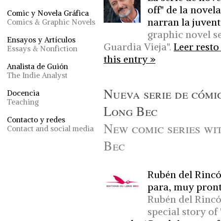
off" de la novel
Comic y Novela Gráfica
narran la juven
Comics & Graphic Novels
graphic novel se
Ensayos y Artículos
Guardia Vieja".
Leer resto
Essays & Nonfiction
this entry »
Analista de Guión
The Indie Analyst
Nueva serie de cómi
Docencia
Teaching
Long Bec
Contacto y redes
New comic series wi
Contact and social media
Bec
Rubén del Rincó
para, muy pronto
Rubén del Rincón
special story of