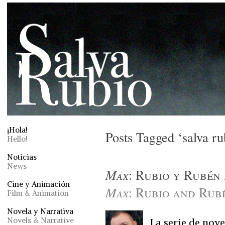
¡Hola!
Posts Tagged ‘salva ru
Hello!
Noticias
News
Max
: Rubio y Rubén
Cine y Animación
Max
: Rubio and Rub
Film & Animation
Novela y Narrativa
Novels & Narrative
La serie de nove