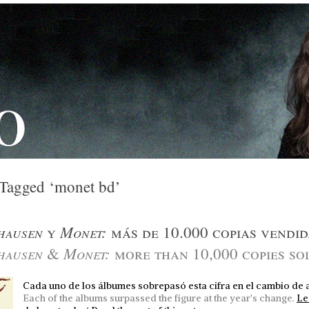
 Tagged ‘monet bd’
hausen
Monet:
y
más de 10.000 copias vendid
hausen
Monet:
&
more than 10,000 copies so
Cada uno de los álbumes sobrepasó esta cifra en el cambio de a
Each of the albums surpassed the figure at the year's change.
Le