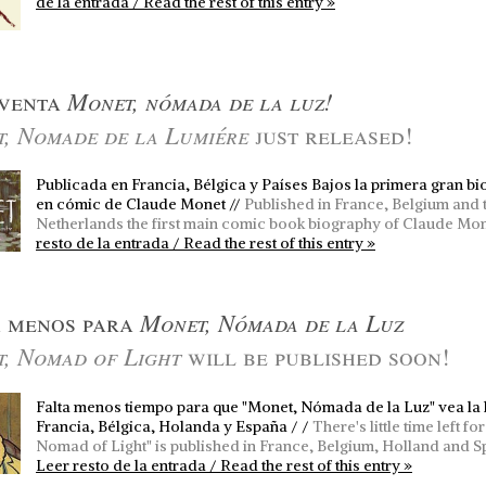
de la entrada / Read the rest of this entry »
Monet, nómada de la luz!
 venta
, Nomade de la Lumiére
just released!
Publicada en Francia, Bélgica y Países Bajos la primera gran bi
en cómic de Claude Monet //
Published in France, Belgium and 
Netherlands the first main comic book biography of Claude Mo
resto de la entrada / Read the rest of this entry »
Monet, Nómada de la Luz
a menos para
, Nomad of Light
will be published soon!
Falta menos tiempo para que "Monet, Nómada de la Luz" vea la 
Francia, Bélgica, Holanda y España / /
There's little time left fo
Nomad of Light" is published in France, Belgium, Holland and S
Leer resto de la entrada / Read the rest of this entry »