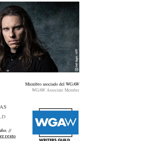
Miembro asociado del WGAW
WGAW Associate Member
as
ld
ño. //
er resto