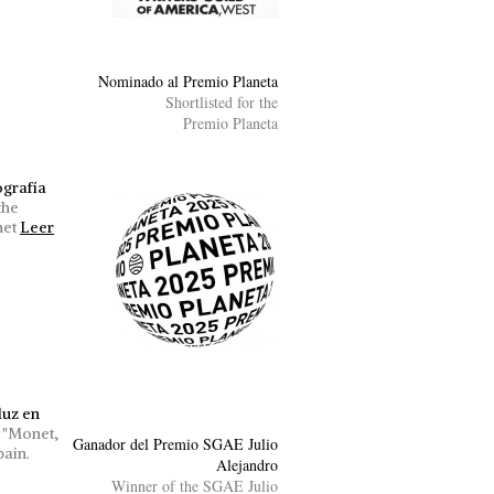
Nominado al Premio Planeta
Shortlisted for the
Premio Planeta
ografía
the
net
Leer
luz en
r "Monet,
Ganador del Premio SGAE Julio
pain.
Alejandro
Winner of the SGAE Julio