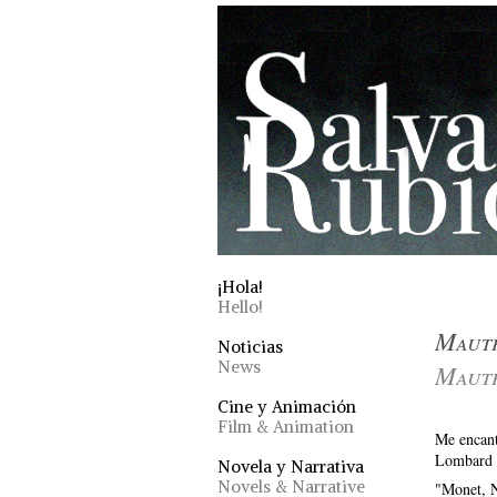
¡Hola!
Hello!
Maut
Noticias
News
Maut
Cine y Animación
Film & Animation
Me encant
Lombard h
Novela y Narrativa
Novels & Narrative
"Monet, N