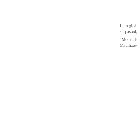
I am glad
surpassed
"Monet, 
Mauthaus