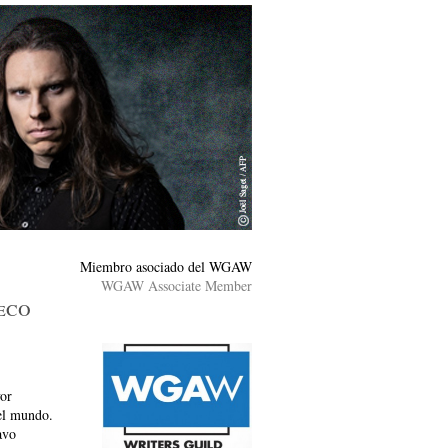
Miembro asociado del WGAW
WGAW Associate Member
eco
yor
 el mundo.
avo