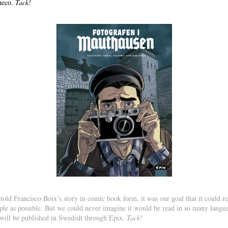
ueco.
Tack!
old Francisco Boix’s story in comic book form, it was our goal that it could re
le as possible. But we could never imagine it would be read in so many langua
 will be published in Swedish through Epix.
Tack!