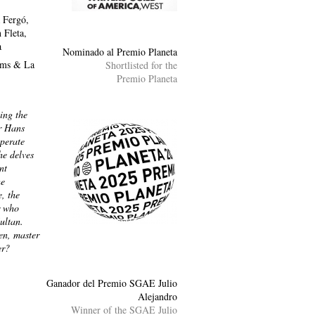
 Fergó,
 Fleta,
a
Nominado al Premio Planeta
lms & La
Shortlisted for the
Premio Planeta
ing the
r Hans
sperate
he delves
nt
he
, the
r who
Sultan.
en, master
er?
Ganador del Premio SGAE Julio
Alejandro
Winner of the SGAE Julio