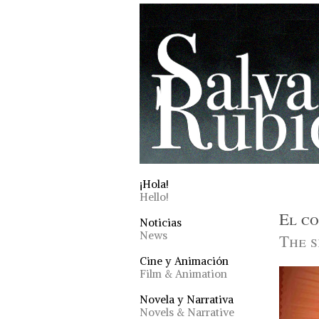
¡Hola!
Hello!
El c
Noticias
News
The 
Cine y Animación
Film & Animation
Novela y Narrativa
Novels & Narrative