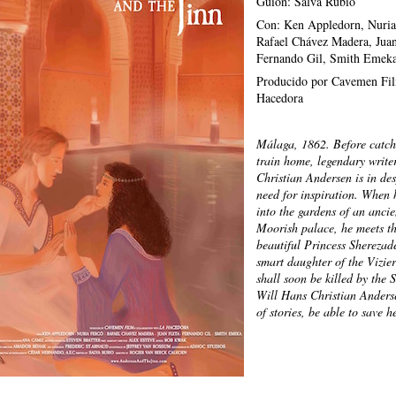
Guión: Salva Rubio
Con: Ken Appledorn, Nuria
Rafael Chávez Madera, Juan
Fernando Gil, Smith Emek
Producido por Cavemen Fi
Hacedora
Málaga, 1862. Before catch
train home, legendary write
Christian Andersen is in de
need for inspiration. When 
into the gardens of an ancie
Moorish palace, he meets t
beautiful Princess Sherezade
smart daughter of the Vizie
shall soon be killed by the 
Will Hans Christian Anders
of stories, be able to save h