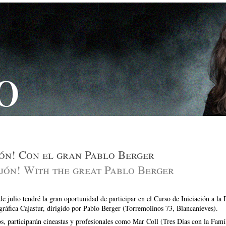
ón! Con el gran Pablo Berger
jón! With the great Pablo Berger
de julio tendré la gran oportunidad de participar en el Curso de Iniciación a la 
ráfica Cajastur, dirigido por Pablo Berger (Torremolinos 73, Blancanieves).
os, participarán cineastas y profesionales como Mar Coll (Tres Días con la Fami