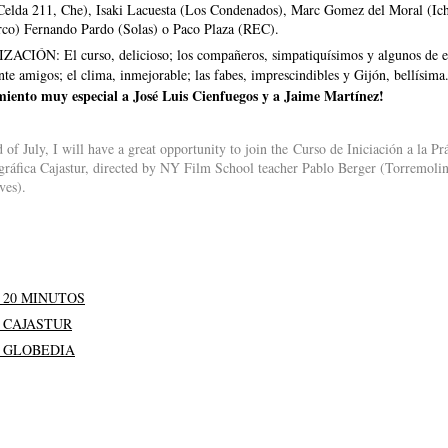
elda 211, Che), Isaki Lacuesta (Los Condenados), Marc Gomez del Moral (Ich
co) Fernando Pardo (Solas) o Paco Plaza (REC).
CIÓN: El curso, delicioso; los compañeros, simpatiquísimos y algunos de el
te amigos; el clima, inmejorable; las fabes, imprescindibles y Gijón, bellísima
miento muy especial a José Luis Cienfuegos y a Jaime Martínez!
 of July, I will have a great opportunity to join the Curso de Iniciación a la Pr
ráfica Cajastur, directed by NY Film School teacher Pablo Berger (Torremolin
ves).
 20 MINUTOS
 CAJASTUR
 GLOBEDIA