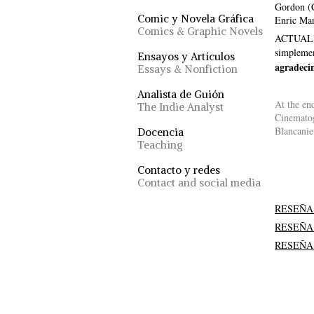
Gordon (C
Comic y Novela Gráfica
Enric Mar
Comics & Graphic Novels
ACTUALIZA
simplemen
Ensayos y Artículos
agradeci
Essays & Nonfiction
Analista de Guión
At the end
The Indie Analyst
Cinematog
Blancanie
Docencia
Teaching
Contacto y redes
Contact and social media
RESEÑA
RESEÑA
RESEÑA