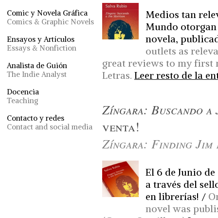
Medios tan rele
Comic y Novela Gráfica
Comics & Graphic Novels
Mundo otorgan g
novela, publica
Ensayos y Artículos
Essays & Nonfiction
outlets as relev
great reviews to my first
Analista de Guión
Letras.
Leer resto de la en
The Indie Analyst
Docencia
Teaching
Zíngara: Buscando a 
Contacto y redes
venta!
Contact and social media
Zíngara: Finding Jim
El 6 de Junio de
a través del sel
en librerías! /
On
novel was publi