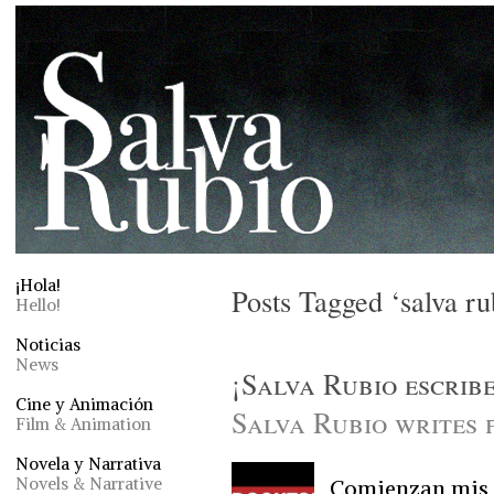
¡Hola!
Posts Tagged ‘salva r
Hello!
Noticias
News
¡Salva Rubio escrib
Cine y Animación
Salva Rubio writes
Film & Animation
Novela y Narrativa
Novels & Narrative
Comienzan mis c