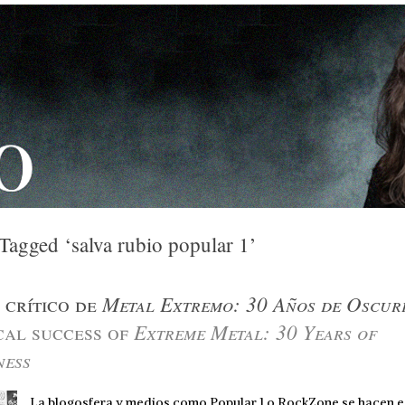
 Tagged ‘salva rubio popular 1’
Metal Extremo: 30 Años de Oscur
 crítico de
Extreme Metal: 30 Years of
cal success of
ness
La blogosfera y medios como Popular 1 o RockZone se hacen e