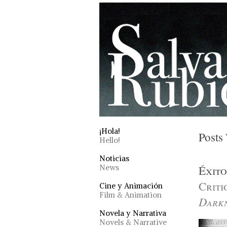
¡Hola!
Posts
Hello!
Noticias
News
Éxito
Criti
Cine y Animación
Film & Animation
Dark
Novela y Narrativa
Novels & Narrative