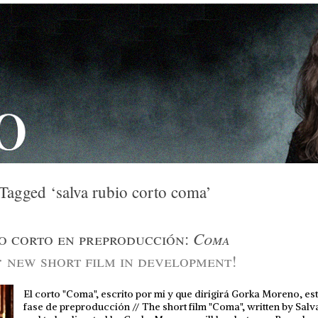
 Tagged ‘salva rubio corto coma’
Coma
o corto en preproducción:
:
new short film in development!
El corto "Coma", escrito por mi y que dirigirá Gorka Moreno, es
fase de preproducción // The short film "Coma", written by Salv