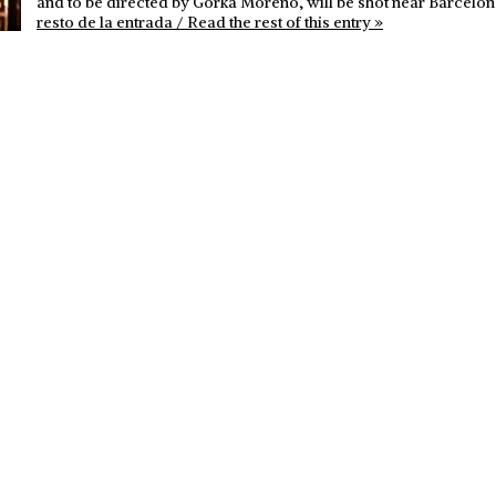
and to be directed by Gorka Moreno, will be shot near Barcelo
resto de la entrada / Read the rest of this entry »