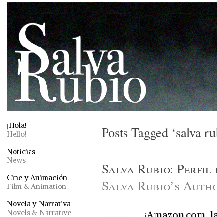
¡Hola!
Posts Tagged ‘salva r
Hello!
Noticias
News
Salva Rubio: Perfil
Cine y Animación
Salva Rubio’s Auth
Film & Animation
Novela y Narrativa
Novels & Narrative
¡Amazon.com, la