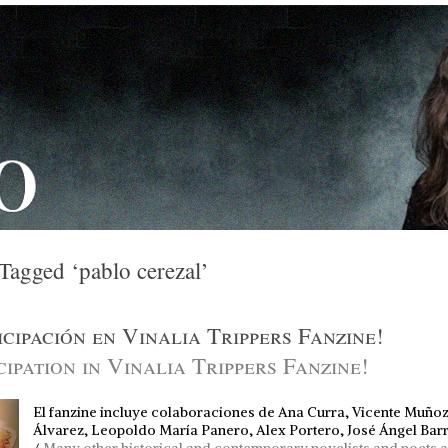
 Tagged ‘pablo cerezal’
icipación en Vinalia Trippers Fanzine!
cipation in Vinalia Trippers Fanzine!
El fanzine incluye colaboraciones de Ana Curra, Vicente Muño
Álvarez, Leopoldo María Panero, Alex Portero, José Ángel Barru
/
Many other historical and contemporary novelists and poets 