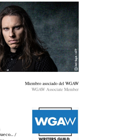
Miembro asociado del WGAW
WGAW Associate Member
z
eco... /
are