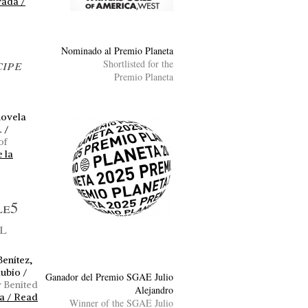
rada /
Nominado al Premio Planeta
cipe
Shortlisted for the
Premio Planeta
novela
. /
of
 la
le5
l
Benítez,
Rubio /
Ganador del Premio SGAE Julio
r Benited
Alejandro
da / Read
Winner of the SGAE Julio