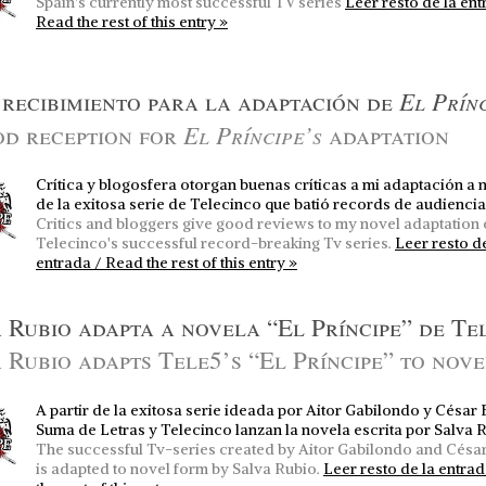
Spain's currently most successful TV series
Leer resto de la ent
Read the rest of this entry »
El Prín
recibimiento para la adaptación de
El Príncipe’s
od reception for
adaptation
Crítica y blogosfera otorgan buenas críticas a mi adaptación a 
de la exitosa serie de Telecinco que batió records de audiencia
Critics and bloggers give good reviews to my novel adaptation 
Telecinco's successful record-breaking Tv series.
Leer resto de
entrada / Read the rest of this entry »
 Rubio adapta a novela “El Príncipe” de Te
 Rubio adapts Tele5’s “El Príncipe” to nove
A partir de la exitosa serie ideada por Aitor Gabilondo y César 
Suma de Letras y Telecinco lanzan la novela escrita por Salva 
The successful Tv-series created by Aitor Gabilondo and Césa
is adapted to novel form by Salva Rubio.
Leer resto de la entra