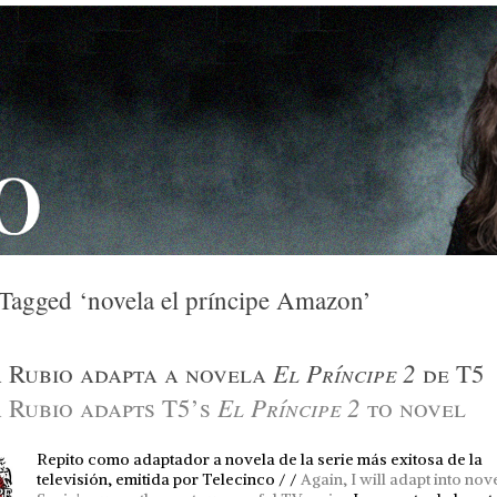
 Tagged ‘novela el príncipe Amazon’
El Príncipe 2
 Rubio adapta a novela
de T5
El Príncipe 2
 Rubio adapts T5’s
to novel
Repito como adaptador a novela de la serie más exitosa de la
televisión, emitida por Telecinco / /
Again, I will adapt into nov