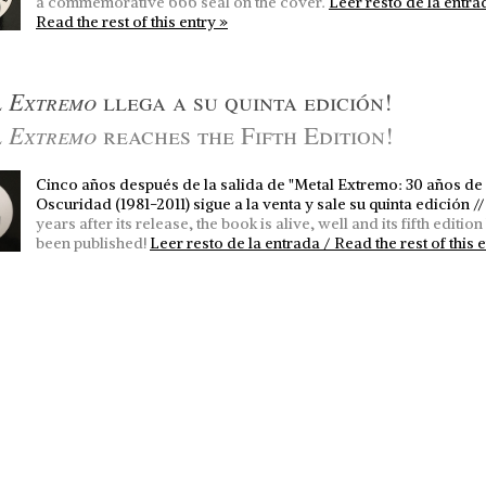
a commemorative 666 seal on the cover.
Leer resto de la entra
Read the rest of this entry »
 Extremo
llega a su quinta edición!
 Extremo
reaches the Fifth Edition!
Cinco años después de la salida de "Metal Extremo: 30 años de
Oscuridad (1981-2011) sigue a la venta y sale su quinta edición /
years after its release, the book is alive, well and its fifth edition
been published!
Leer resto de la entrada / Read the rest of this e