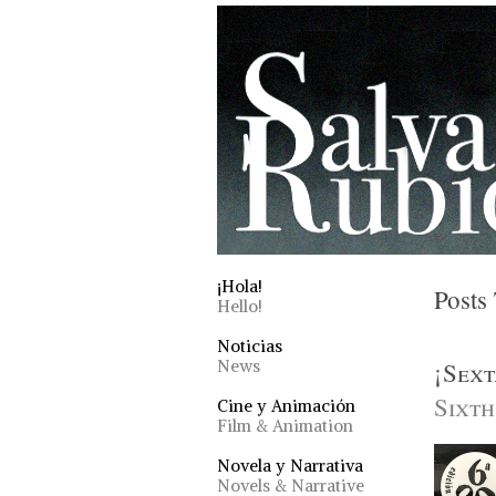
¡Hola!
Posts
Hello!
Noticias
News
¡Sext
Sixth
Cine y Animación
Film & Animation
Novela y Narrativa
Novels & Narrative