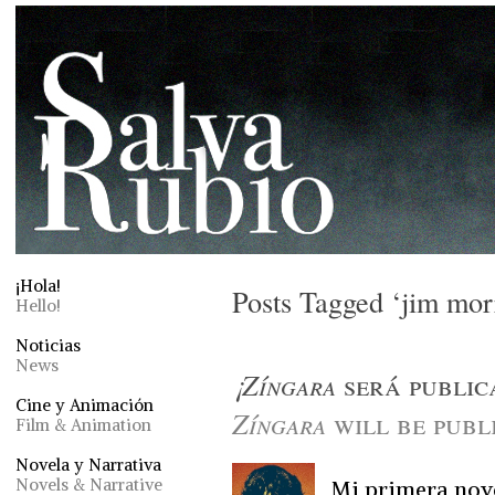
¡Hola!
Posts Tagged ‘jim mor
Hello!
Noticias
News
¡Zíngara
será public
Cine y Animación
Zíngara
will be publ
Film & Animation
Novela y Narrativa
Novels & Narrative
Mi primera nove