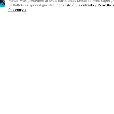
Metal" was presented at SWR Barroselas Metalfest with superg
of Bullets as special guests!
Leer resto de la entrada / Read the r
this entry »