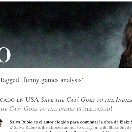
 Tagged ‘funny games analysis’
Save the Cat! Goes to the Indie
icado en USA
the Cat! Goes to the indies
is released!
Salva Rubio es el autor elegido para continuar la obra de Blake
//
Salva Rubio is the chosen author to carry on with Blake Snyde