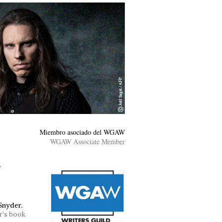
Miembro asociado del WGAW
WGAW Associate Member
s
 Snyder.
r's book