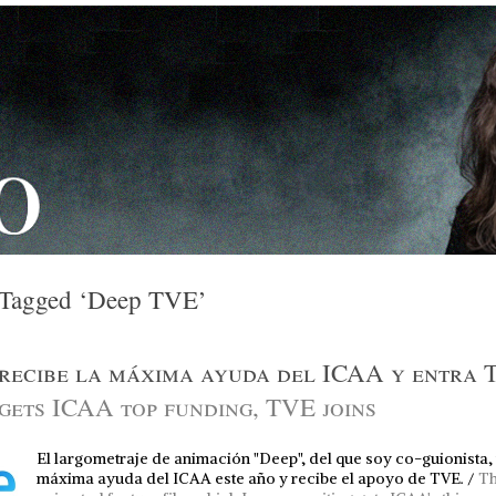
 Tagged ‘Deep TVE’
recibe la máxima ayuda del ICAA y entra 
gets ICAA top funding, TVE joins
El largometraje de animación "Deep", del que soy co-guionista, 
máxima ayuda del ICAA este año y recibe el apoyo de TVE. /
T