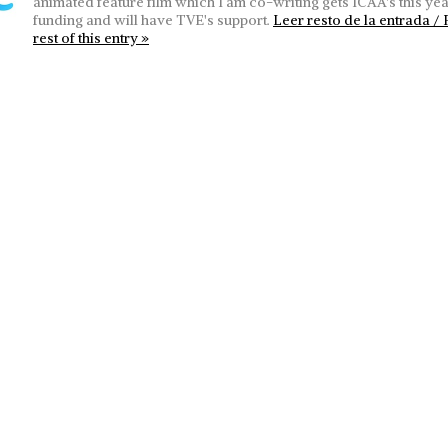
animated feature film which I am co-writing gets ICAA's this yea
funding and will have TVE's support.
Leer resto de la entrada /
rest of this entry »