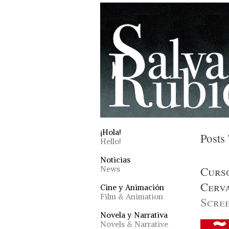
¡Hola!
Posts
Hello!
Noticias
Curso
News
Cerv
Cine y Animación
Film & Animation
Scree
Novela y Narrativa
Novels & Narrative