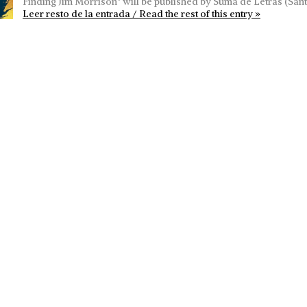
Finding Jim Morrison" will be published by Suma de Letras (Sant
Leer resto de la entrada / Read the rest of this entry »