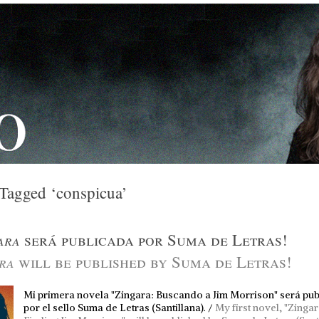
 Tagged ‘conspicua’
gara
será publicada por Suma de Letras!
ara
will be published by Suma de Letras!
Mi primera novela "Zíngara: Buscando a Jim Morrison" será pu
por el sello Suma de Letras (Santillana). /
My first novel, "Zíngar