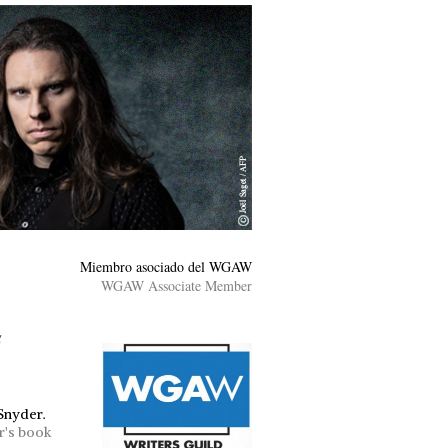
Miembro asociado del WGAW
WGAW Associate Member
s
 Snyder.
r's book