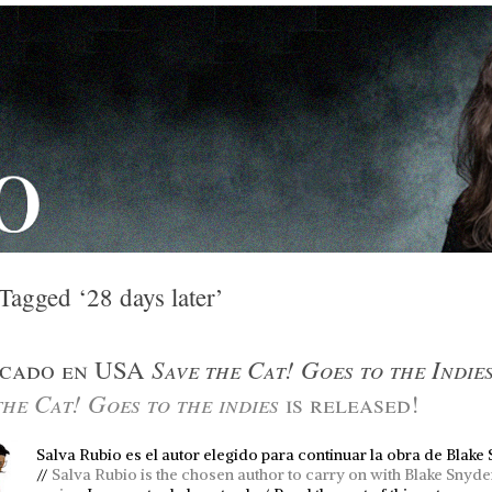
Tagged ‘28 days later’
Save the Cat! Goes to the Indie
icado en USA
the Cat! Goes to the indies
is released!
Salva Rubio es el autor elegido para continuar la obra de Blake
//
Salva Rubio is the chosen author to carry on with Blake Snyde