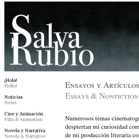
¡Hola!
Ensayos y Artículo
Hello!
Essays & Nonfiction
Noticias
News
Cine y Animación
Numerosos temas cinematográ
Film & Animation
despiertan mi curiosidad como
Novela y Narrativa
de mi producción literaria co
Novels & Narrative